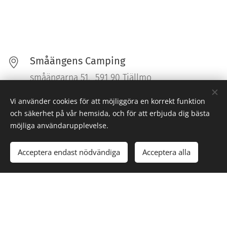
Småängens Camping
småängarna 51, 591 90 Tjällmo
Vi använder cookies för att möjliggöra en korrekt funktion
070-3562048, 0141 62048
och säkerhet på vår hemsida, och för att erbjuda dig bästa
möjliga användarupplevelse.
info@smaangenscamping.se
Acceptera endast nödvändiga
Acceptera alla
GPS: 59.326218, 18.07469
Facebook